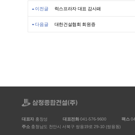
이전글
럭스프라자 대표 감사패
다음글
대한건설협회 회원증
대표자
홍창성
대표전화
041-576-9600
팩스
04
주소
충청남도 천안시 서북구 쌍용19로 29-10 (쌍용동)