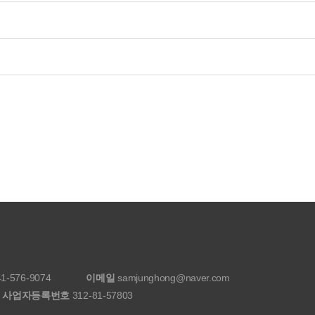
1-576-9074
이메일
samjunghong@naver.com
사업자등록번호
312-81-57803