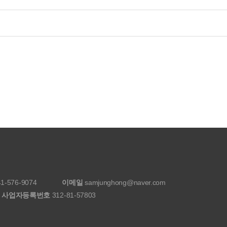
1-576-9074
이메일
samjunghong@naver.com
사업자등록번호
312-81-57803