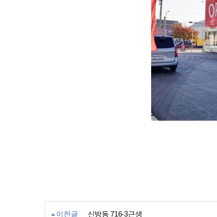
이전글
신방동 716-3근생