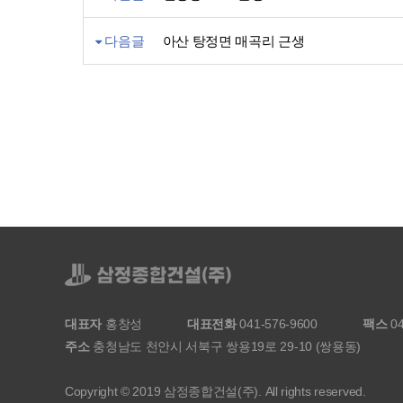
다음글
아산 탕정면 매곡리 근생
대표자
홍창성
대표전화
041-576-9600
팩스
04
주소
충청남도 천안시 서북구 쌍용19로 29-10 (쌍용동)
Copyright © 2019 삼정종합건설(주). All rights reserved.