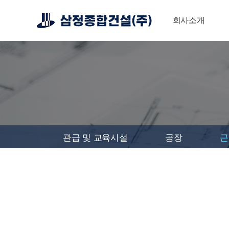
회사소개
관급 및 교육시설
공장
근