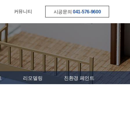
커뮤니티
시공문의
041-576-9600
트
리모델링
친환경 페인트