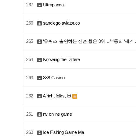
267
Ultrapanda
266
sandiego-aviator.co
265
‘유퀴즈’ 출연하는 젠슨 황은 8위…부동의 ‘세계 
264
Knowing the Differe
263
888 Casino
262
Alright folks, let
261
nv online game
260
Ice Fishing Game Ma