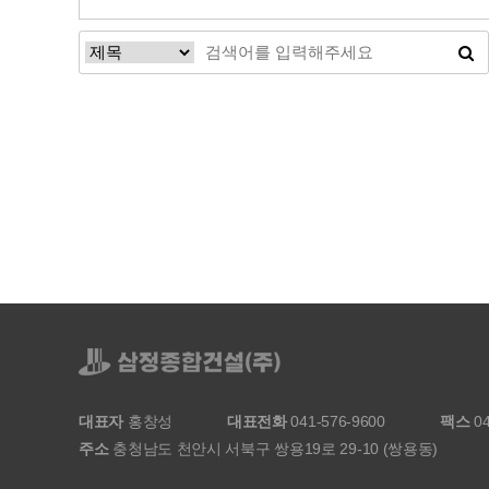
다음
맨끝
대표자
홍창성
대표전화
041-576-9600
팩스
04
주소
충청남도 천안시 서북구 쌍용19로 29-10 (쌍용동)