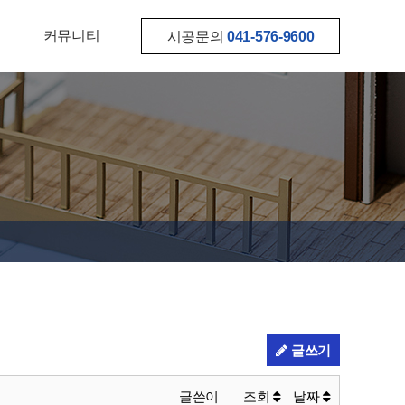
커뮤니티
시공문의
041-576-9600
글쓰기
글쓴이
조회
날짜