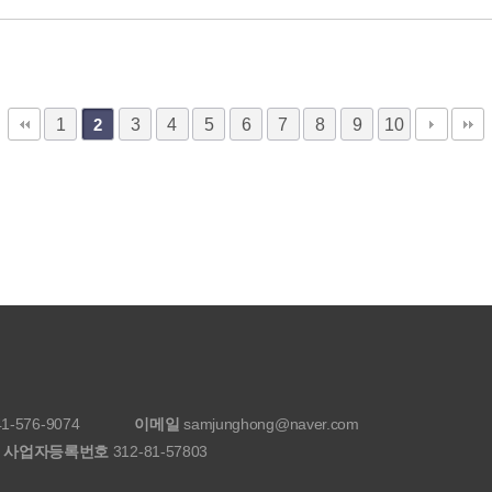
1
3
4
5
6
7
8
9
10
2
1-576-9074
이메일
samjunghong@naver.com
사업자등록번호
312-81-57803